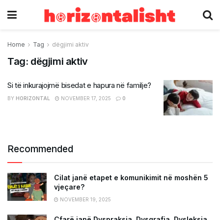
Home
Tag
dëgjimi aktiv
Tag:
dëgjimi aktiv
Si të inkurajojmë bisedat e hapura në familje?
BY
HORIZONTAL
NOVEMBER 17, 2025
0
Recommended
Cilat janë etapet e komunikimit në moshën 5
vjeçare?
NOVEMBER 19, 2025
Çfarë janë Dyspraksia, Dysgrafia, Dysleksia