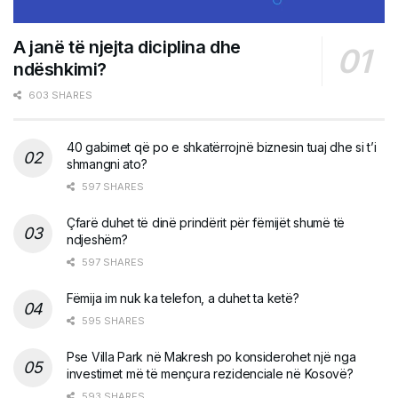
A janë të njejta diciplina dhe
ndëshkimi?
603 SHARES
40 gabimet që po e shkatërrojnë biznesin tuaj dhe si t’i
shmangni ato?
597 SHARES
Çfarë duhet të dinë prindërit për fëmijët shumë të
ndjeshëm?
597 SHARES
Fëmija im nuk ka telefon, a duhet ta ketë?
595 SHARES
Pse Villa Park në Makresh po konsiderohet një nga
investimet më të mençura rezidenciale në Kosovë?
593 SHARES