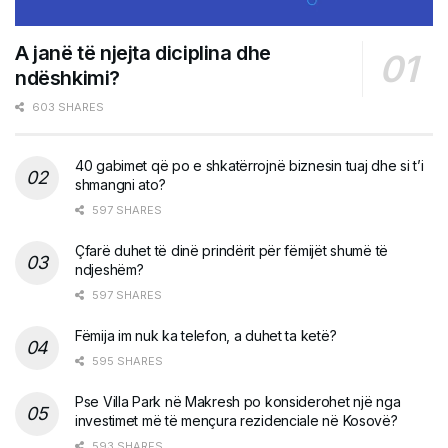
A janë të njejta diciplina dhe
ndëshkimi?
603 SHARES
40 gabimet që po e shkatërrojnë biznesin tuaj dhe si t’i
shmangni ato?
597 SHARES
Çfarë duhet të dinë prindërit për fëmijët shumë të
ndjeshëm?
597 SHARES
Fëmija im nuk ka telefon, a duhet ta ketë?
595 SHARES
Pse Villa Park në Makresh po konsiderohet një nga
investimet më të mençura rezidenciale në Kosovë?
593 SHARES