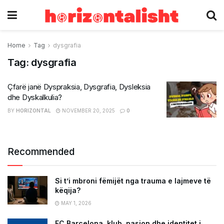
Home
Tag
dysgrafia
Tag:
dysgrafia
Çfarë janë Dyspraksia, Dysgrafia, Dysleksia
dhe Dyskalkulia?
BY
HORIZONTAL
NOVEMBER 20, 2025
0
Recommended
Si t’i mbroni fëmijët nga trauma e lajmeve të
këqija?
MAY 1, 2026
FC Barcelona, klub, pasion dhe identitet i