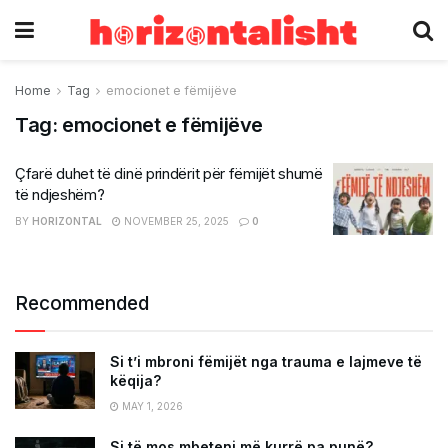
Home
Tag
emocionet e fëmijëve
Tag:
emocionet e fëmijëve
Çfarë duhet të dinë prindërit për fëmijët shumë
të ndjeshëm?
BY
HORIZONTAL
NOVEMBER 25, 2025
0
Recommended
Si t’i mbroni fëmijët nga trauma e lajmeve të
këqija?
MAY 1, 2026
Si të mos mbeteni më kurrë pa punë?