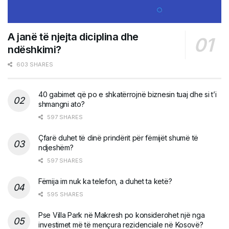
A janë të njejta diciplina dhe
ndëshkimi?
603 SHARES
40 gabimet që po e shkatërrojnë biznesin tuaj dhe si t’i
shmangni ato?
597 SHARES
Çfarë duhet të dinë prindërit për fëmijët shumë të
ndjeshëm?
597 SHARES
Fëmija im nuk ka telefon, a duhet ta ketë?
595 SHARES
Pse Villa Park në Makresh po konsiderohet një nga
investimet më të mençura rezidenciale në Kosovë?