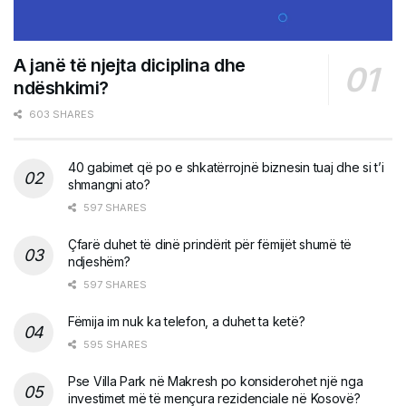
A janë të njejta diciplina dhe
ndëshkimi?
603 SHARES
40 gabimet që po e shkatërrojnë biznesin tuaj dhe si t’i
shmangni ato?
597 SHARES
Çfarë duhet të dinë prindërit për fëmijët shumë të
ndjeshëm?
597 SHARES
Fëmija im nuk ka telefon, a duhet ta ketë?
595 SHARES
Pse Villa Park në Makresh po konsiderohet një nga
investimet më të mençura rezidenciale në Kosovë?