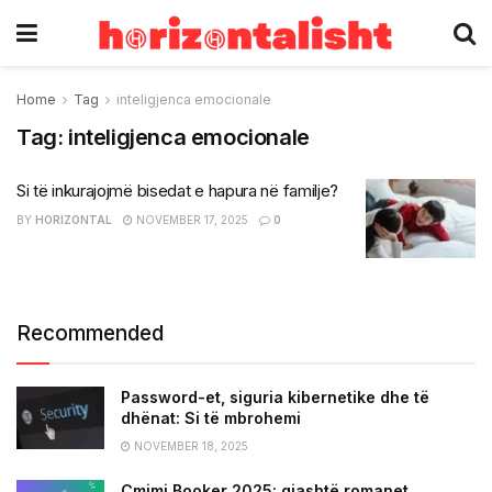
Home
Tag
inteligjenca emocionale
Tag:
inteligjenca emocionale
Si të inkurajojmë bisedat e hapura në familje?
BY
HORIZONTAL
NOVEMBER 17, 2025
0
Recommended
Password-et, siguria kibernetike dhe të
dhënat: Si të mbrohemi
NOVEMBER 18, 2025
Çmimi Booker 2025: gjashtë romanet