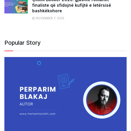
finaliste që sfidojnë kufijtë e letërsisë
bashkëkohore
NOVEMBER 7, 2025
Popular Story