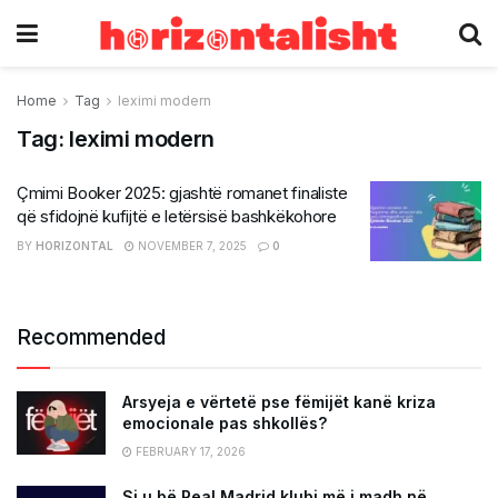
Home
Tag
leximi modern
Tag:
leximi modern
Çmimi Booker 2025: gjashtë romanet finaliste
që sfidojnë kufijtë e letërsisë bashkëkohore
BY
HORIZONTAL
NOVEMBER 7, 2025
0
Recommended
Arsyeja e vërtetë pse fëmijët kanë kriza
emocionale pas shkollës?
FEBRUARY 17, 2026
Si u bë Real Madrid klubi më i madh në