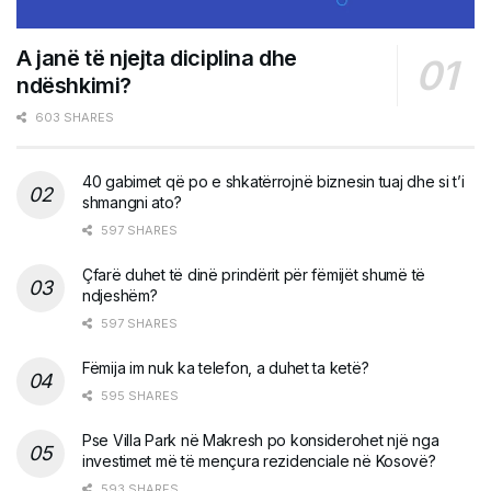
A janë të njejta diciplina dhe
ndëshkimi?
603 SHARES
40 gabimet që po e shkatërrojnë biznesin tuaj dhe si t’i
shmangni ato?
597 SHARES
Çfarë duhet të dinë prindërit për fëmijët shumë të
ndjeshëm?
597 SHARES
Fëmija im nuk ka telefon, a duhet ta ketë?
595 SHARES
Pse Villa Park në Makresh po konsiderohet një nga
investimet më të mençura rezidenciale në Kosovë?
593 SHARES