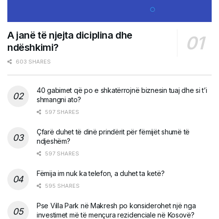
A janë të njejta diciplina dhe
ndëshkimi?
603 SHARES
40 gabimet që po e shkatërrojnë biznesin tuaj dhe si t’i
shmangni ato?
597 SHARES
Çfarë duhet të dinë prindërit për fëmijët shumë të
ndjeshëm?
597 SHARES
Fëmija im nuk ka telefon, a duhet ta ketë?
595 SHARES
Pse Villa Park në Makresh po konsiderohet një nga
investimet më të mençura rezidenciale në Kosovë?