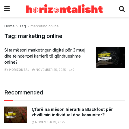
Home
Tag
marketing online
Tag:
marketing online
Si ta mësoni marketingun digjital për 3 muaj
dhe të ndërtoni karrierë të qëndrueshme
online?
BY
HORIZONTAL
NOVEMBER 25, 2025
0
Recommended
Çfarë na mëson hierarkia Blackfoot për
zhvillimin individual dhe komunitar?
NOVEMBER 19, 2025