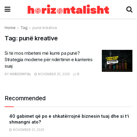
Home
Tag
punë kreative
Tag:
punë kreative
Si të mos mbeteni më kurrë pa punë?
Strategjia moderne për ndërtimin e karrierës
suaj
BY
HORIZONTAL
NOVEMBER 25, 2025
0
Recommended
40 gabimet që po e shkatërrojnë biznesin tuaj dhe si t’i
shmangni ato?
NOVEMBER 21, 2025