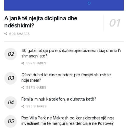
A janë të njejta diciplina dhe
ndëshkimi?
603 SHARES
40 gabimet që po e shkatërrojnë biznesin tuaj dhe si t’i
shmangni ato?
597 SHARES
Çfarë duhet të dinë prindërit për fëmijët shumë të
ndjeshëm?
597 SHARES
Fëmija im nuk ka telefon, a duhet ta ketë?
595 SHARES
Pse Villa Park në Makresh po konsiderohet një nga
investimet më të mençura rezidenciale në Kosovë?