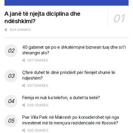
A janë të njejta diciplina dhe
ndëshkimi?
603 SHARES
40 gabimet që po e shkatërrojnë biznesin tuaj dhe si t’i
shmangni ato?
597 SHARES
Çfarë duhet të dinë prindërit për fëmijët shumë të
ndjeshëm?
597 SHARES
Fëmija im nuk ka telefon, a duhet ta ketë?
595 SHARES
Pse Villa Park në Makresh po konsiderohet një nga
investimet më të mençura rezidenciale në Kosovë?
593 SHARES