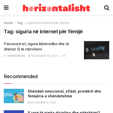
Home
Tag
siguria në internet për fëmijë
Tag:
siguria në internet për fëmijë
Password-et, siguria kibernetike dhe të
dhënat: Si të mbrohemi
BY
HORIZONTAL
NOVEMBER 18, 2025
0
Recommended
Shëndeti emocional, sfidat, prindërit dhe
fëmijëria e shëndetshme
NOVEMBER 6, 2025
A janë të njejta diciplina dhe ndëshkimi?