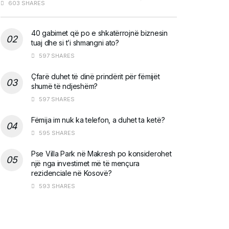
603 SHARES
40 gabimet që po e shkatërrojnë biznesin
tuaj dhe si t’i shmangni ato?
597 SHARES
Çfarë duhet të dinë prindërit për fëmijët
shumë të ndjeshëm?
597 SHARES
Fëmija im nuk ka telefon, a duhet ta ketë?
595 SHARES
Pse Villa Park në Makresh po konsiderohet
një nga investimet më të mençura
rezidenciale në Kosovë?
593 SHARES