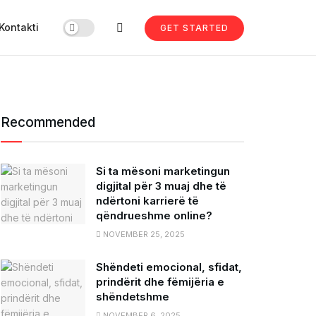
Kontakti
GET STARTED
Recommended
Si ta mësoni marketingun
digjital për 3 muaj dhe të
ndërtoni karrierë të
qëndrueshme online?
NOVEMBER 25, 2025
Shëndeti emocional, sfidat,
prindërit dhe fëmijëria e
shëndetshme
NOVEMBER 6, 2025