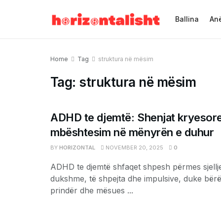
Ballina
Anë
Home
Tag
struktura në mësim
Tag:
struktura në mësim
ADHD te djemtë: Shenjat kryesore 
mbështesim në mënyrën e duhur
BY
HORIZONTAL
NOVEMBER 20, 2025
0
ADHD te djemtë shfaqet shpesh përmes sjellj
dukshme, të shpejta dhe impulsive, duke bër
prindër dhe mësues ...