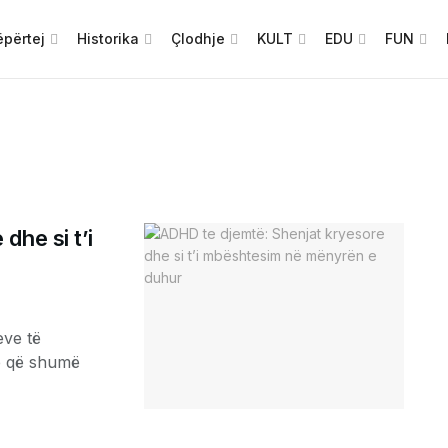
përtej
Historika
Çlodhje
KULT
EDU
FUN
dhe si t’i
eve të
ë që shumë