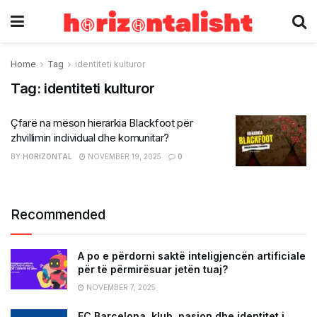
Home
Tag
identiteti kulturor
Tag:
identiteti kulturor
Çfarë na mëson hierarkia Blackfoot për
zhvillimin individual dhe komunitar?
BY
HORIZONTAL
NOVEMBER 19, 2025
0
Recommended
A po e përdorni saktë inteligjencën artificiale
për të përmirësuar jetën tuaj?
NOVEMBER 7, 2025
FC Barcelona, klub, pasion dhe identitet i