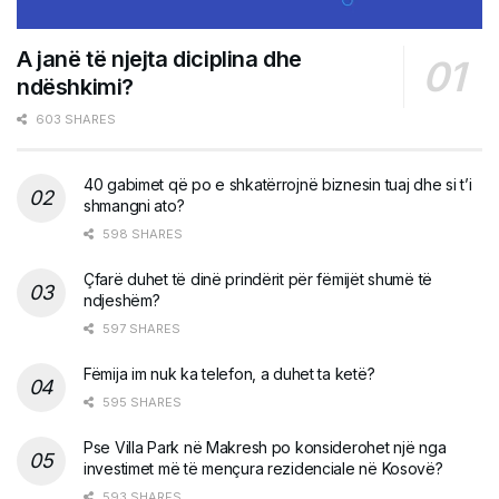
A janë të njejta diciplina dhe
ndëshkimi?
603 SHARES
40 gabimet që po e shkatërrojnë biznesin tuaj dhe si t’i
shmangni ato?
598 SHARES
Çfarë duhet të dinë prindërit për fëmijët shumë të
ndjeshëm?
597 SHARES
Fëmija im nuk ka telefon, a duhet ta ketë?
595 SHARES
Pse Villa Park në Makresh po konsiderohet një nga
investimet më të mençura rezidenciale në Kosovë?
593 SHARES