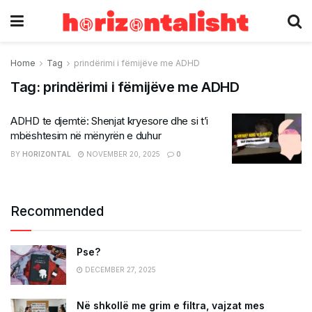
Home
Tag
prindërimi i fëmijëve me ADHD
Tag:
prindërimi i fëmijëve me ADHD
ADHD te djemtë: Shenjat kryesore dhe si t’i
mbështesim në mënyrën e duhur
BY
HORIZONTAL
NOVEMBER 20, 2025
0
Recommended
Pse?
DECEMBER 27, 2025
Në shkollë me grim e filtra, vajzat mes