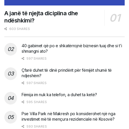
A janë të njejta diciplina dhe
ndëshkimi?
603 SHARES
40 gabimet që po e shkatërrojnë biznesin tuaj dhe si t’i
shmangni ato?
597 SHARES
Çfarë duhet të dinë prindërit për fëmijët shumë të
ndjeshëm?
597 SHARES
Fëmija im nuk ka telefon, a duhet ta ketë?
595 SHARES
Pse Villa Park në Makresh po konsiderohet një nga
investimet më të mençura rezidenciale në Kosovë?
593 SHARES