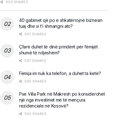
603 SHARES
40 gabimet që po e shkatërrojnë biznesin
tuaj dhe si t’i shmangni ato?
597 SHARES
Çfarë duhet të dinë prindërit për fëmijët
shumë të ndjeshëm?
597 SHARES
Fëmija im nuk ka telefon, a duhet ta ketë?
595 SHARES
Pse Villa Park në Makresh po konsiderohet
një nga investimet më të mençura
rezidenciale në Kosovë?
593 SHARES