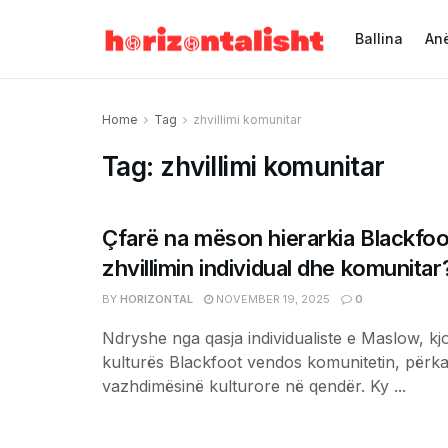
Ballina
Anë
Home
Tag
zhvillimi komunitar
Tag:
zhvillimi komunitar
Çfarë na mëson hierarkia Blackfoo
zhvillimin individual dhe komunitar
BY
HORIZONTAL
NOVEMBER 19, 2025
0
Ndryshe nga qasja individualiste e Maslow, kj
kulturës Blackfoot vendos komunitetin, përka
vazhdimësinë kulturore në qendër. Ky ...