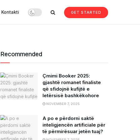
Kontakti
GET STARTED
Recommended
Çmimi Booker 2025:
gjashtë romanet finaliste
që sfidojnë kufijtë e
letërsisë bashkëkohore
NOVEMBER 7, 2025
A po e përdorni saktë
inteligjencën artificiale për
të përmirësuar jetën tuaj?
NOVEMBER 7, 2025