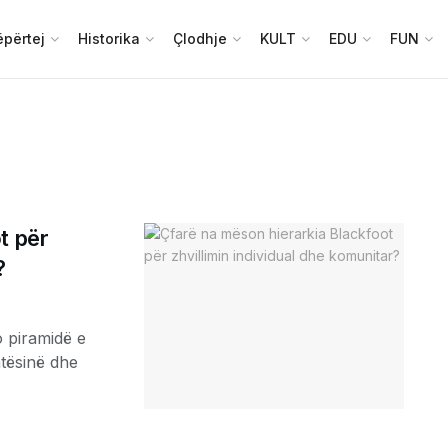
përtej
Historika
Çlodhje
KULT
EDU
FUN
t për
?
o piramidë e
tësinë dhe