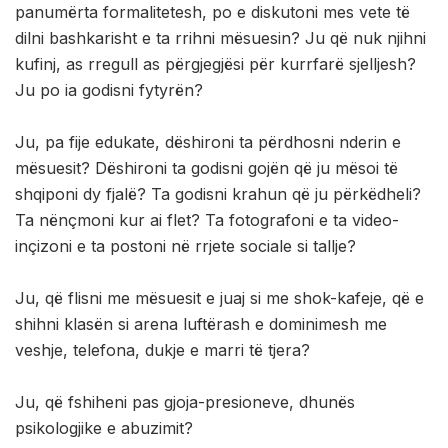
panumërta formalitetesh, po e diskutoni mes vete të
dilni bashkarisht e ta rrihni mësuesin? Ju që nuk njihni
kufinj, as rregull as përgjegjësi për kurrfarë sjelljesh?
Ju po ia godisni fytyrën?
Ju, pa fije edukate, dëshironi ta përdhosni nderin e
mësuesit? Dëshironi ta godisni gojën që ju mësoi të
shqiponi dy fjalë? Ta godisni krahun që ju përkëdheli?
Ta nënçmoni kur ai flet? Ta fotografoni e ta video-
inçizoni e ta postoni në rrjete sociale si tallje?
Ju, që flisni me mësuesit e juaj si me shok-kafeje, që e
shihni klasën si arena luftërash e dominimesh me
veshje, telefona, dukje e marri të tjera?
Ju, që fshiheni pas gjoja-presioneve, dhunës
psikologjike e abuzimit?