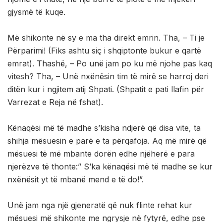
gjysmë të kuqe.
Më shikonte në sy e ma tha direkt emrin. Tha, – Ti je
Përparimi! (Fiks ashtu siç i shqiptonte bukur e qartë
emrat). Thashë, – Po unë jam po ku më njohe pas kaq
vitesh? Tha, – Unë nxënësin tim të mirë se harroj deri
ditën kur i ngjitem atij Shpati. (Shpatit e pati llafin për
Varrezat e Reja në fshat).
Kënaqësi më të madhe s’kisha ndjerë që disa vite, ta
shihja mësuesin e parë e ta përqafoja. Aq më mirë që
mësuesi të më mbante dorën edhe njëherë e para
njerëzve të thonte:” S’ka kënaqësi më të madhe se kur
nxënësit yt të mbanë mend e të do!”.
Unë jam nga një gjeneratë që nuk flinte rehat kur
mësuesi më shikonte me ngrysje në fytyrë, edhe pse