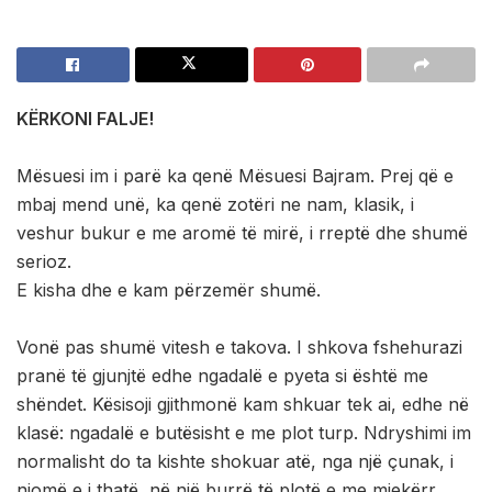
KËRKONI FALJE!
Mësuesi im i parë ka qenë Mësuesi Bajram. Prej që e
mbaj mend unë, ka qenë zotëri ne nam, klasik, i
veshur bukur e me aromë të mirë, i rreptë dhe shumë
serioz.
E kisha dhe e kam përzemër shumë.
Vonë pas shumë vitesh e takova. I shkova fshehurazi
pranë të gjunjtë edhe ngadalë e pyeta si është me
shëndet. Kësisoji gjithmonë kam shkuar tek ai, edhe në
klasë: ngadalë e butësisht e me plot turp. Ndryshimi im
normalisht do ta kishte shokuar atë, nga një çunak, i
njomë e i thatë, në një burrë të plotë e me mjekërr