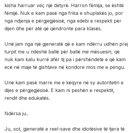
kisha harruar veç një detyrë. Harron fëmija, se është
fëmijë. Nuk e kam pasë nga frika e shuplakës jo, por
nga ndjenja e përgjegjësisë, nga edebi e respekti për
dijen dhe për atë që qëndronte para klasës.
Unë jam nga një gjeneratë që e kam ndërru udhën prej
turpit me u ndeshë ballë për ballë me mësuesin, që
nuk kam kalu kurrë afër tij pa i përshëndetë e që kam
ecë në maje të gishtave në koridore mos me e pengu.
Unë kam pasë marre me e këqyre në sy autoritetin e
dijes e përgjegjësisë. E kam ni peshën e respektit,
rendit dhe edukatës.
Ndërsa ju..
Ju, sot, gjeneratë e reel-save dhe idiotësive të tjera të