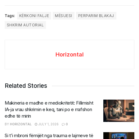
Tags:
KËRKONI FALJE
MËSUESI
PERPARIM BLAKAJ
SHKRIM AUTORIAL
Horizontal
Related Stories
Makineria e madhe e mediokritetit: Fillimisht
IA-ja vrau shkrimin e keq, tani po e rrafshon
edhe të mirin
BY
HORIZONTAL
JULY 1, 2026
0
Si t’i mbroni fëmijët nga trauma e lajmeve të