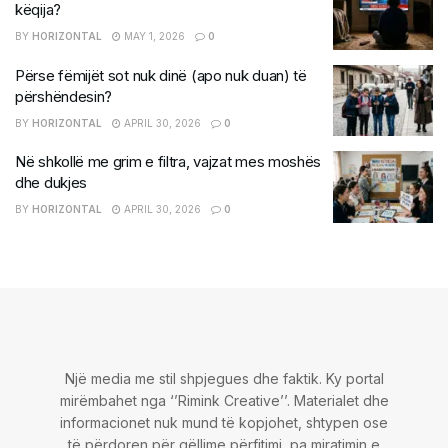
këqija?
BY
HORIZONTAL
MAY 1, 2026
0
Përse fëmijët sot nuk dinë (apo nuk duan) të
përshëndesin?
BY
HORIZONTAL
APRIL 30, 2026
0
Në shkollë me grim e filtra, vajzat mes moshës
dhe dukjes
BY
HORIZONTAL
APRIL 30, 2026
0
Një media me stil shpjegues dhe faktik. Ky portal
mirëmbahet nga ‘’Rimink Creative’’. Materialet dhe
informacionet nuk mund të kopjohet, shtypen ose
të përdoren për qëllime përfitimi, pa miratimin e