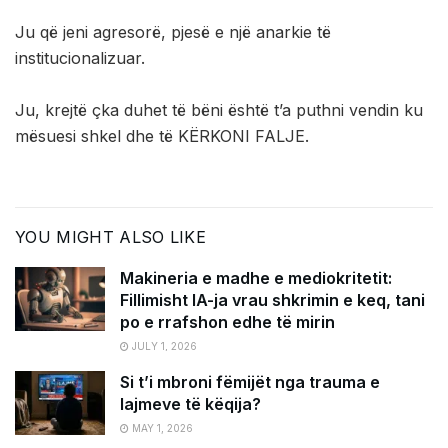
Ju që jeni agresorë, pjesë e një anarkie të
institucionalizuar.
Ju, krejtë çka duhet të bëni është t’a puthni vendin ku
mësuesi shkel dhe të KËRKONI FALJE.
YOU MIGHT ALSO LIKE
Makineria e madhe e mediokritetit:
Fillimisht IA-ja vrau shkrimin e keq, tani
po e rrafshon edhe të mirin
JULY 1, 2026
Si t’i mbroni fëmijët nga trauma e
lajmeve të këqija?
MAY 1, 2026