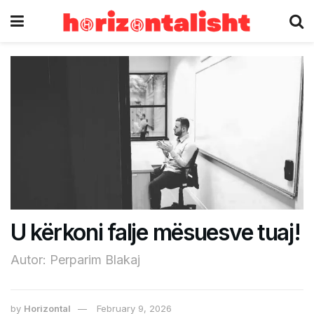
U kërkoni falje mësuesve tuaj!
Autor: Perparim Blakaj
by
Horizontal
February 9, 2026